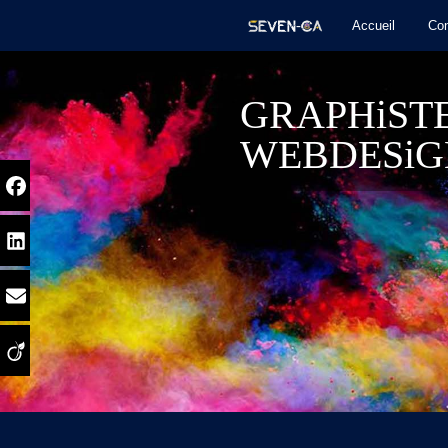
Accueil
Con
GRAPHiST
WEBDESiG