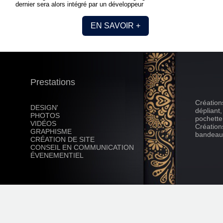
dernier sera alors intégré par un développeur
EN SAVOIR +
Prestations
Création
DESIGN'
dépliant
PHOTOS
pochette
VIDÉOS
Création
GRAPHISME
bandeau
CRÉATION DE SITE
CONSEIL EN COMMUNICATION
ÉVENEMENTIEL