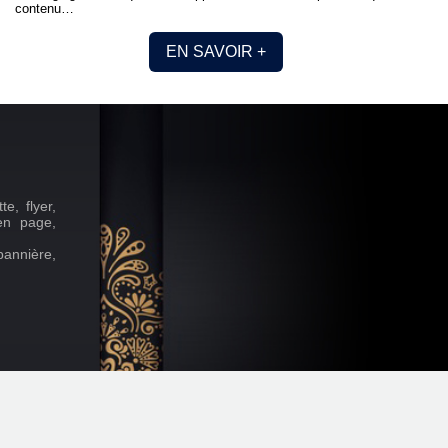
contenu…
EN SAVOIR +
e, flyer,
 en page,
bannière,