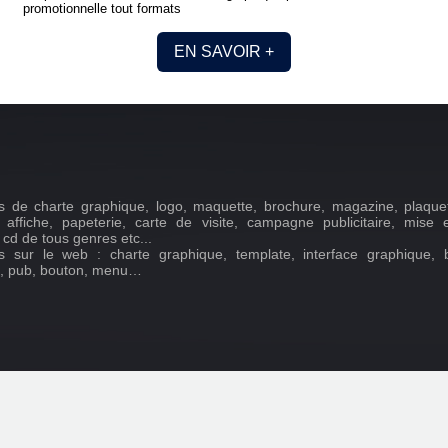
promotionnelle tout formats
EN SAVOIR +
s de charte graphique, logo, maquette, brochure, magazine, plaquett
, affiche, papeterie, carte de visite, campagne publicitaire, mise
 cd de tous genres etc...
s sur le web : charte graphique, template, interface graphique, 
, pub, bouton, menu…