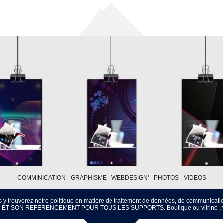
COMMINICATION - GRAPHISME - WEBDESIGN' - PHOTOS - VIDEOS
s y trouverez notre politique en matière de traitement de données, de communicatio
ET SON REFERENCEMENT POUR TOUS LES SUPPORTS. Boutique ou vitrine , votr