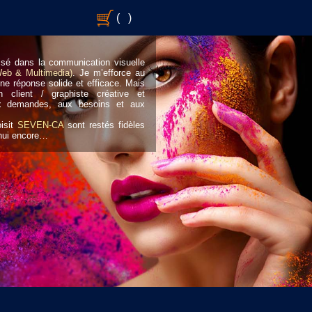
(
)
lisé dans la communication visuelle
Web & Multimedia)
. Je m’efforce au
ne réponse solide et efficace. Mais
n client / graphiste créative et
aux demandes, aux besoins et aux
oisit
SEVEN-CA
sont restés fidèles
’hui encore…