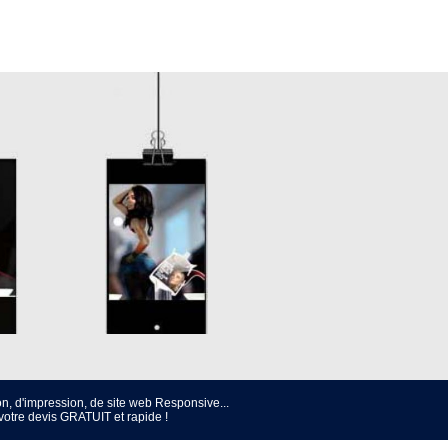
n, d'impression, de site web Responsive...
e devis GRATUIT et rapide !