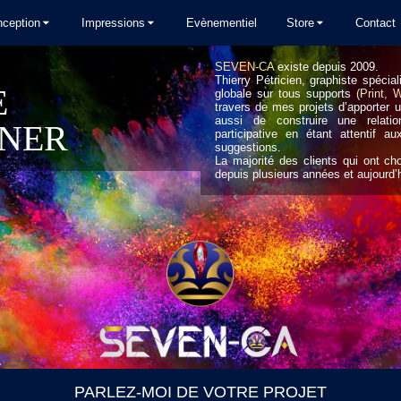
ception
Impressions
Evènementiel
Store
Contact
SEVEN-CA
existe depuis 2009.
Thierry Pétricien, graphiste spécia
E
globale sur tous supports
(Print, 
travers de mes projets d’apporter u
aussi de construire une relatio
NER
participative en étant attentif 
suggestions.
La majorité des clients qui ont ch
depuis plusieurs années et aujourd
PARLEZ-MOI DE VOTRE PROJET