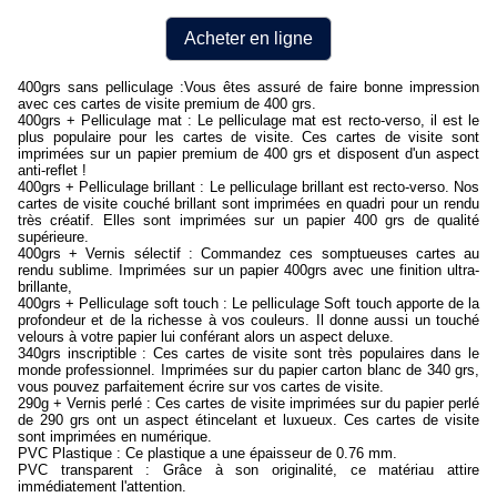
Acheter en ligne
400grs sans pelliculage :Vous êtes assuré de faire bonne impression
avec ces cartes de visite premium de 400 grs.
400grs + Pelliculage mat : Le pelliculage mat est recto-verso, il est le
plus populaire pour les cartes de visite. Ces cartes de visite sont
imprimées sur un papier premium de 400 grs et disposent d'un aspect
anti-reflet !
400grs + Pelliculage brillant : Le pelliculage brillant est recto-verso. Nos
cartes de visite couché brillant sont imprimées en quadri pour un rendu
très créatif. Elles sont imprimées sur un papier 400 grs de qualité
supérieure.
400grs + Vernis sélectif : Commandez ces somptueuses cartes au
rendu sublime. Imprimées sur un papier 400grs avec une finition ultra-
brillante,
400grs + Pelliculage soft touch : Le pelliculage Soft touch apporte de la
profondeur et de la richesse à vos couleurs. Il donne aussi un touché
velours à votre papier lui conférant alors un aspect deluxe.
340grs inscriptible : Ces cartes de visite sont très populaires dans le
monde professionnel. Imprimées sur du papier carton blanc de 340 grs,
vous pouvez parfaitement écrire sur vos cartes de visite.
290g + Vernis perlé : Ces cartes de visite imprimées sur du papier perlé
de 290 grs ont un aspect étincelant et luxueux. Ces cartes de visite
sont imprimées en numérique.
PVC Plastique : Ce plastique a une épaisseur de 0.76 mm.
PVC transparent : Grâce à son originalité, ce matériau attire
immédiatement l'attention.